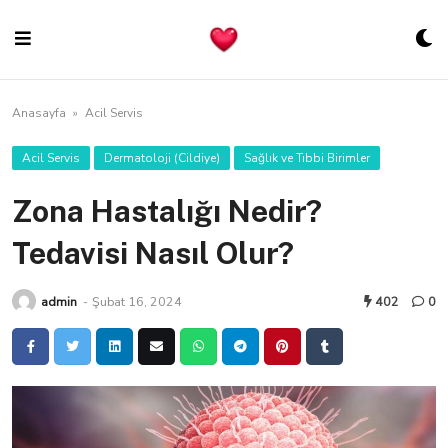
Skip
to
content
Anasayfa
»
Acil Servis
Acil Servis
Dermatoloji (Cildiye)
Sağlık ve Tıbbi Birimler
Zona Hastalığı Nedir?
Tedavisi Nasıl Olur?
admin
-
Şubat 16, 2024
402
0