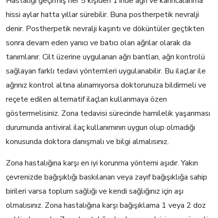
Hastalığı geçirmiş her 5 kişiden 1’inde ağrı ve karıncalanma
hissi aylar hatta yıllar sürebilir. Buna postherpetik nevralji
denir. Postherpetik nevralji kaşıntı ve döküntüler geçtikten
sonra devam eden yanıcı ve batıcı olan ağrılar olarak da
tanımlanır. Cilt üzerine uygulanan ağrı bantları, ağrı kontrolü
sağlayan farklı tedavi yöntemleri uygulanabilir. Bu ilaçlar ile
ağrınız kontrol altına alınamıyorsa doktorunuza bildirmeli ve
reçete edilen alternatif ilaçları kullanmaya özen
göstermelisiniz. Zona tedavisi sürecinde hamilelik yaşanması
durumunda antiviral ilaç kullanımının uygun olup olmadığı
konusunda doktora danışmalı ve bilgi almalısınız.
Zona hastalığına karşı en iyi korunma yöntemi aşıdır. Yakın
çevrenizde bağışıklığı baskılanan veya zayıf bağışıklığa sahip
birileri varsa toplum sağlığı ve kendi sağlığınız için aşı
olmalısınız. Zona hastalığına karşı bağışıklama 1 veya 2 doz