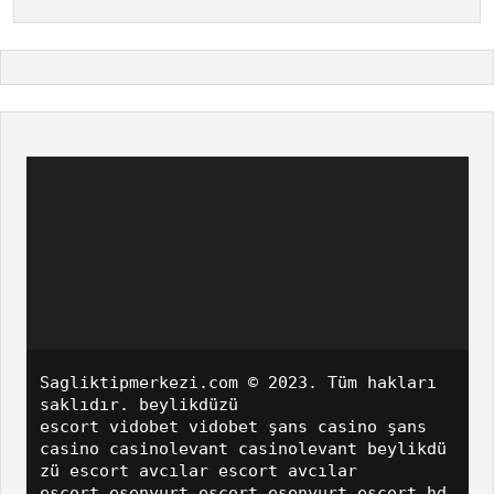
Sagliktipmerkezi.com
© 2023. Tüm hakları
saklıdır.
beylikdüzü
escort
vidobet
vidobet
şans casino
şans
casino
casinolevant
casinolevant
beylikdü
zü escort
avcılar escort
avcılar
escort
esenyurt escort
esenyurt escort
hd