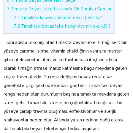
6
Tırnakta Beyaz Leke Nasıl Geçer?
7
Tırnakta Beyaz Leke Hakkında Sık Sorulan Sorular
7.1
Tırnaklarda beyaz lekeler neyin belirtisi?
7.2
Tırnaktaki beyaz leke hangi vitamin eksikliği?
Tıbbi adıyla lökonişi olan tırnakta beyaz leke, tırnağı sert bir
yüzeye çarpma, ısırma, vitamin eksikliğinin yanı sıra mantar
gibi enfeksiyonlar, alerji ve kullanılan bazı ilaçların etkisi
olarak tırnağın strese maruz kalmasına bağlı meydana gelen
küçük travmalardır. Bu renk değişimi beyaz renkte ve
genellikle çizgi şeklinde kendini gösterir. Tırnaktaki beyaz
renge neden olan durumların başında tırnakta meydana gelen
stres gelir. Tırnaktaki strese de çoğunlukla tırnağı sert bir
yüzeye çarpıp travma oluşması, enfeksiyonlar ve alerjik
reaksiyonlar neden olur. Altında yatan nedene bağlı olarak
da tırnaktaki beyaz lekeler için tedavi uygulanır.