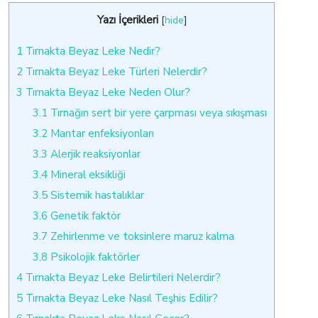
Yazı İçerikleri
[
hide
]
1
Tırnakta Beyaz Leke Nedir?
2
Tırnakta Beyaz Leke Türleri Nelerdir?
3
Tırnakta Beyaz Leke Neden Olur?
3.1
Tırnağın sert bir yere çarpması veya sıkışması
3.2
Mantar enfeksiyonları
3.3
Alerjik reaksiyonlar
3.4
Mineral eksikliği
3.5
Sistemik hastalıklar
3.6
Genetik faktör
3.7
Zehirlenme ve toksinlere maruz kalma
3.8
Psikolojik faktörler
4
Tırnakta Beyaz Leke Belirtileri Nelerdir?
5
Tırnakta Beyaz Leke Nasıl Teşhis Edilir?