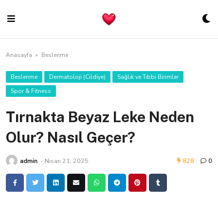
Skip
to
content
Anasayfa
»
Beslenme
Beslenme
Dermatoloji (Cildiye)
Sağlık ve Tıbbi Birimler
Spor & Fitness
Tırnakta Beyaz Leke Neden
Olur? Nasıl Geçer?
admin
-
Nisan 21, 2025
828
0