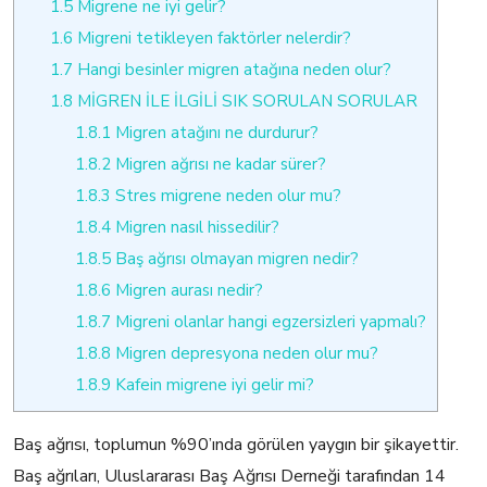
1.5
Migrene ne iyi gelir?
1.6
Migreni tetikleyen faktörler nelerdir?
1.7
Hangi besinler migren atağına neden olur?
1.8
MİGREN İLE İLGİLİ SIK SORULAN SORULAR
1.8.1
Migren atağını ne durdurur?
1.8.2
Migren ağrısı ne kadar sürer?
1.8.3
Stres migrene neden olur mu?
1.8.4
Migren nasıl hissedilir?
1.8.5
Baş ağrısı olmayan migren nedir?
1.8.6
Migren aurası nedir?
1.8.7
Migreni olanlar hangi egzersizleri yapmalı?
1.8.8
Migren depresyona neden olur mu?
1.8.9
Kafein migrene iyi gelir mi?
Baş ağrısı, toplumun %90’ında görülen yaygın bir şikayettir.
Baş ağrıları, Uluslararası Baş Ağrısı Derneği tarafından 14