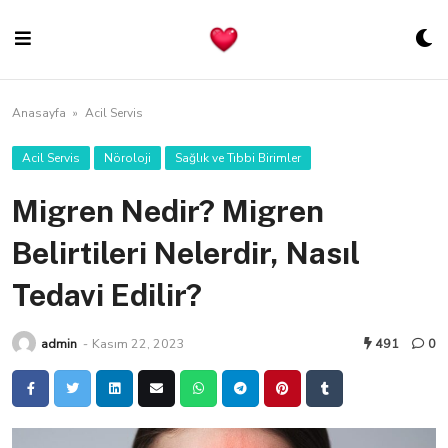
Skip
to
content
Anasayfa
»
Acil Servis
Acil Servis
Nöroloji
Sağlık ve Tıbbi Birimler
Migren Nedir? Migren
Belirtileri Nelerdir, Nasıl
Tedavi Edilir?
admin
-
Kasım 22, 2023
491
0