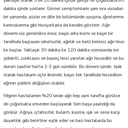
yaklaşık olarak 5 ile 20 dakika içinde gelişir ve çoğunlukla 60
dakika içinde sonlanır. Görsel semptomların yanı sıra vücudun
bir yarısında, yüzün ve dilin bir bölümünde uyuşma, iğnelenme,
karıncalanma gibi hissiyatlarla da kendini gösterir. Ağrı
dönemi ise genellikle ense, başın arka kısmı ve başın bir
tarafında başlayan rahatsızlık, ağırlık ve belli belirsiz ağrı hissi
ile başlar. Yaklaşık 30 dakika ile 120 dakika sonrasında ise
şiddetli, zonklayıcı ve basınç hissi yaratan ağrı hissedilir ve bu
durum saatler hatta 2-3 gün sürebilir. Bu dönem içinde, tipik
olarak hastaların üçte ikisinde, başın tek tarafında hissedilen
ağrının şiddeti değişken olabilir.
Migren hastalarının %20’sinde ağrı hep aynı tarafta görülse
de çoğunlukla enseden başlayarak tüm başa yayıldığı da
görülür. Ağrıya, iştahsızlık, bulantı, kusma, ışık ve sese karşı
duyarlılık gibi belirtiler eşlik eder ve bazı hastalarda bu