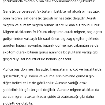
çocuklarında migren olma riski toplumdakinden yüksektir.
Genetik ve çevresel faktörlerin birlikte rol aldığı bir hastalık
olan migren, saf genetik geçişli bir hastalık değildir. Auralı
migren ve aurasız migren olmak üzere iki ana alt tipi bulunur.
Migren ataklarının %10’unu oluşturan auralı migren, baş ağrısı
gelişiminden yaklaşık bir saat önce, zig zag çizgiler şeklinde
görülen halüsinasyonlar, bulanık görme, ışık çakmaları ya da
skotom olarak bilinen görüş alanında boşlukların varlığı gibi
geçici duyusal belirtiler ile kendini gösterir.
Ayrıca baş dönmesi, hissizlik, karıncalanma, kol ve bacaklarda
güçsüzlük, duyu kaybı ve kelimelerin birbirine girmesi gibi
diğer belirtiler ile de görülebilir. Auranın varlığı, atak
şiddetinin bir göstergesi değildir. Aurasız migren atakları da
auralı migren atakları kadar şiddetli olabileceği gibi daha
şiddetli de olabilir.