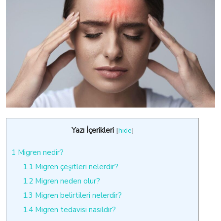
Yazı İçerikleri
[
hide
]
1
Migren nedir?
1.1
Migren çeşitleri nelerdir?
1.2
Migren neden olur?
1.3
Migren belirtileri nelerdir?
1.4
Migren tedavisi nasıldır?