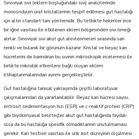
Sinoviyal sıvı (eklem boşluğundaki sıvı) analizlerinde
monosodyum ürat kristallerinin tespit edilmesi gut hastalığı
için altın standart tanı yöntemidir. Bu tetkikte hekimler ince
bir iğne vasıtası ile etkilenen eklem bölgesinden sıvı örneği
alırlar. Sinoviyal sıvı akut gut alevlenmeleri sırasında sarı
renkli ve bulanık bir görünüm kazanır. Kristal ve beyaz kan
hücrelerini de barındıran bu sıvının mikroskopik incelemesi ile
birlikte mikrobik etkenlere bağlı oluşan eklem
iltihaplanmalarından ayrımı gerçekleştirilir.
Gut hastalığına tanısal yaklaşımda çeşitli laboratuvar
çalışmalarından da yararlanılabilir. Beyaz kan hücresi sayısı,
eritrosit sedimentasyon hızı (ESR) ve c-reaktif protein (CRP)
gibi biyokimyasal belirteçler akut gut hastalığında faydalı
olsa da bu hastalığa spesifik olmadıklarının unutulmaması
gerekir. Kan testleri vasıtası ile ürik asit düzeyinin ölçülmesi