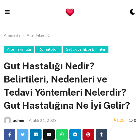
Skip
to
content
Anasayfa
»
Aile Hekimliği
Aile Hekimliği
Romatoloji
Sağlık ve Tıbbi Birimler
Gut Hastalığı Nedir?
Belirtileri, Nedenleri ve
Tedavi Yöntemleri Nelerdir?
Gut Hastalığına Ne İyi Gelir?
admin
-
Aralık 21, 2023
525
0