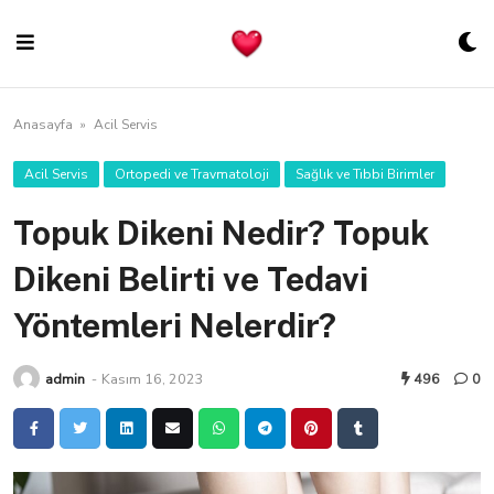
Skip
to
content
Anasayfa
»
Acil Servis
Acil Servis
Ortopedi ve Travmatoloji
Sağlık ve Tıbbi Birimler
Topuk Dikeni Nedir? Topuk
Dikeni Belirti ve Tedavi
Yöntemleri Nelerdir?
admin
-
Kasım 16, 2023
496
0