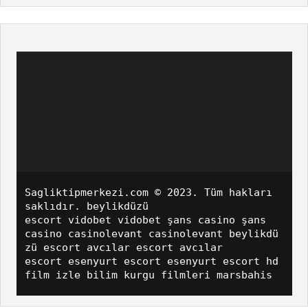
Sagliktipmerkezi.com
© 2023. Tüm hakları
saklıdır.
beylikdüzü
escort
vidobet
vidobet
şans casino
şans
casino
casinolevant
casinolevant
beylikdü
zü escort
avcılar escort
avcılar
escort
esenyurt escort
esenyurt escort
hd
film izle
bilim kurgu filmleri
marsbahis