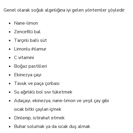
Genel olarak soğuk algınlığına iyi gelen yöntemler şöyledir:
Nane-limon
Zencefilli bal
Tarçınlı ballı süt
Limonlu ıhlamur
C vitamini
Boğaz pastilleri
Ekinezya çayı
Tavuk ve paça çorbası
Su ağırlıklı bol sıvı tüketmek
Adaçayı, ekinezya, nane-limon ve yeşil çay gibi
sıcak bitki çayları içmek
Dinlenip, istirahat etmek
Buhar solumak ya da sıcak duş almak