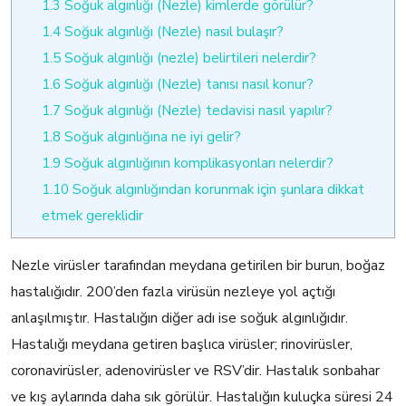
1.3
Soğuk algınlığı (Nezle) kimlerde görülür?
1.4
Soğuk algınlığı (Nezle) nasıl bulaşır?
1.5
Soğuk algınlığı (nezle) belirtileri nelerdir?
1.6
Soğuk algınlığı (Nezle) tanısı nasıl konur?
1.7
Soğuk algınlığı (Nezle) tedavisi nasıl yapılır?
1.8
Soğuk algınlığına ne iyi gelir?
1.9
Soğuk algınlığının komplikasyonları nelerdir?
1.10
Soğuk algınlığından korunmak için şunlara dikkat
etmek gereklidir
Nezle virüsler tarafından meydana getirilen bir burun, boğaz
hastalığıdır. 200’den fazla virüsün nezleye yol açtığı
anlaşılmıştır. Hastalığın diğer adı ise soğuk algınlığıdır.
Hastalığı meydana getiren başlıca virüsler; rinovirüsler,
coronavirüsler, adenovirüsler ve RSV’dir. Hastalık sonbahar
ve kış aylarında daha sık görülür. Hastalığın kuluçka süresi 24