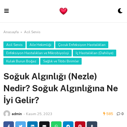
Skip
to
content
Anasayfa
»
Acil Servis
Acil Servis
Aile Hekimliği
Çocuk Enfeksiyon Hastalıkları
Enfeksiyon Hastalıkları ve Mikrobiyoloji
İç Hastalıkları (Dahiliye)
Kulak Burun Boğaz
Sağlık ve Tıbbi Birimler
Soğuk Algınlığı (Nezle)
Nedir? Soğuk Algınlığına Ne
İyi Gelir?
admin
-
Kasım 25, 2023
585
0