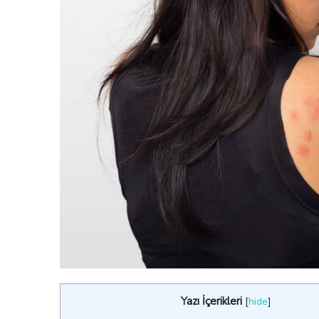
Yazı İçerikleri
[
hide
]