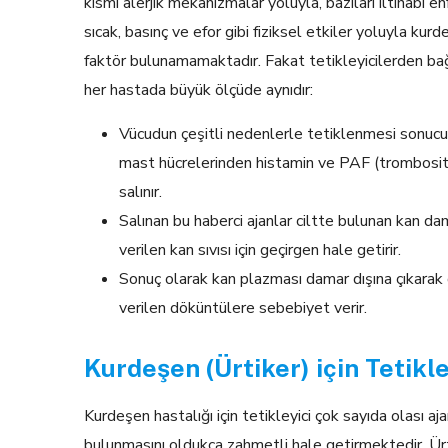
kısmı alerjik mekanizmalar yoluyla, bazıları iltihabi e
sıcak, basınç ve efor gibi fiziksel etkiler yoluyla kur
faktör bulunamamaktadır. Fakat tetikleyicilerden b
her hastada büyük ölçüde aynıdır:
Vücudun çeşitli nedenlerle tetiklenmesi sonucun
mast hücrelerinden histamin ve PAF (trombosit ak
salınır.
Salınan bu haberci ajanlar ciltte bulunan kan d
verilen kan sıvısı için geçirgen hale getirir.
Sonuç olarak kan plazması damar dışına çıkarak de
verilen döküntülere sebebiyet verir.
Kurdeşen (Ürtiker) için Tetikl
Kurdeşen hastalığı için tetikleyici çok sayıda olası aja
bulunmasını oldukça zahmetli hale getirmektedir. Ürti