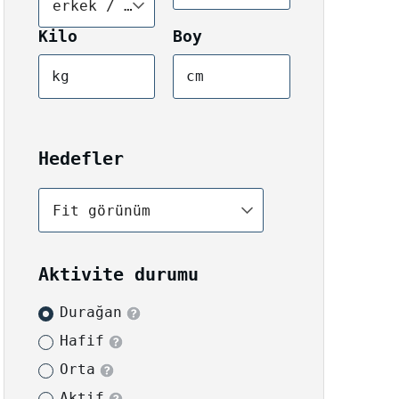
erkek / kadın
Kilo
Boy
kg
cm
Hedefler
Fit görünüm
Aktivite durumu
Durağan
Hafif
Orta
Aktif