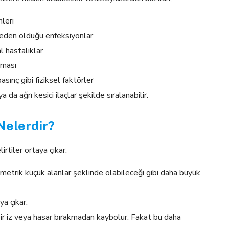
nleri
 neden olduğu enfeksiyonlar
al hastalıklar
rması
asınç gibi fiziksel faktörler
ya da ağrı kesici ilaçlar şekilde sıralanabilir.
 Nelerdir?
irtiler ortaya çıkar:
milimetrik küçük alanlar şeklinde olabileceği gibi daha büyük
ya çıkar.
bir iz veya hasar bırakmadan kaybolur. Fakat bu daha