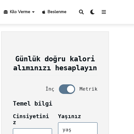
Kilo Verme
Beslenme
Günlük doğru kalori
alımınızı hesaplayın
İnç
Metrik
Temel bilgi
Cinsiyetini
Yaşınız
z
yaş