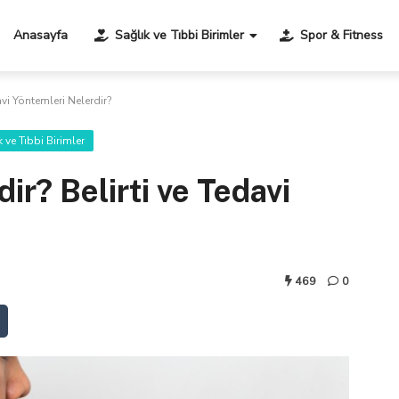
Anasayfa
Sağlık ve Tıbbi Birimler
Spor & Fitness
avi Yöntemleri Nelerdir?
k ve Tıbbi Birimler
ir? Belirti ve Tedavi
469
0