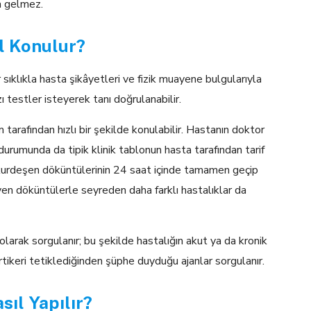
a gelmez.
ıl Konulur?
sıklıkla hasta şikâyetleri ve fizik muayene bulgularıyla
azı testler isteyerek tanı doğrulanabilir.
 tarafından hızlı bir şekilde konulabilir. Hastanın doktor
urumunda da tipik klinik tablonun hasta tarafından tarif
n kurdeşen döküntülerinin 24 saat içinde tamamen geçip
en döküntülerle seyreden daha farklı hastalıklar da
 olarak sorgulanır; bu şekilde hastalığın akut ya da kronik
ürtikeri tetiklediğinden şüphe duyduğu ajanlar sorgulanır.
sıl Yapılır?