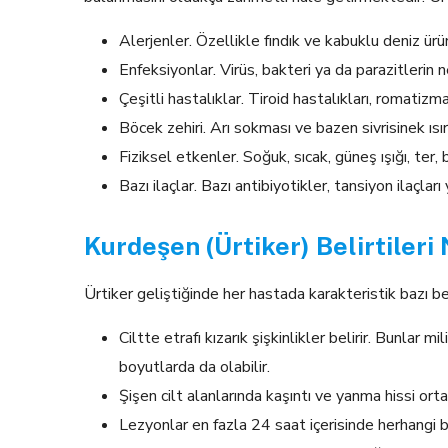
Alerjenler. Özellikle fındık ve kabuklu deniz ürü
Enfeksiyonlar. Virüs, bakteri ya da parazitlerin
Çeşitli hastalıklar. Tiroid hastalıkları, romatizm
Böcek zehiri. Arı sokması ve bazen sivrisinek ısı
Fiziksel etkenler. Soğuk, sıcak, güneş ışığı, ter, b
Bazı ilaçlar. Bazı antibiyotikler, tansiyon ilaçları 
Kurdeşen (Ürtiker) Belirtileri
Ürtiker geliştiğinde her hastada karakteristik bazı bel
Ciltte etrafı kızarık şişkinlikler belirir. Bunlar 
boyutlarda da olabilir.
Şişen cilt alanlarında kaşıntı ve yanma hissi orta
Lezyonlar en fazla 24 saat içerisinde herhangi 