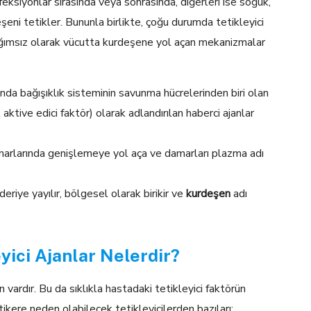
nfeksiyonlar sırasında veya sonrasında, diğerleri ise soğuk,
deşeni tetikler. Bununla birlikte, çoğu durumda tetikleyici
ağımsız olarak vücutta kurdeşene yol açan mekanizmalar
da bağışıklık sisteminin savunma hücrelerinden biri olan
tive edici faktör) olarak adlandırılan haberci ajanlar
amarlarında genişlemeye yol aça ve damarları plazma adı
riye yayılır, bölgesel olarak birikir ve
kurdeşen
adı
eyici Ajanlar Nelerdir?
n vardır. Bu da sıklıkla hastadaki tetikleyici faktörün
kere neden olabilecek tetikleyicilerden bazıları;