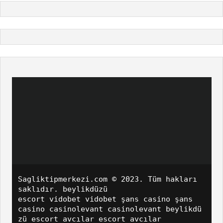
Sagliktipmerkezi.com
© 2023. Tüm hakları
saklıdır.
beylikdüzü
escort
vidobet
vidobet
şans casino
şans
casino
casinolevant
casinolevant
beylikdü
zü escort
avcılar escort
avcılar