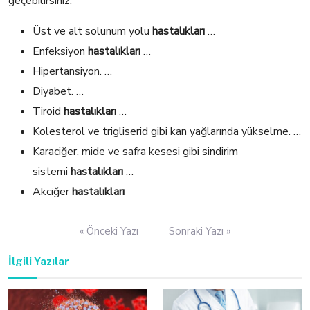
geçebilirsiniz.
Üst ve alt solunum yolu
hastalıkları
…
Enfeksiyon
hastalıkları
…
Hipertansiyon. …
Diyabet. …
Tiroid
hastalıkları
…
Kolesterol ve trigliserid gibi kan yağlarında yükselme. …
Karaciğer, mide ve safra kesesi gibi sindirim
sistemi
hastalıkları
…
Akciğer
hastalıkları
Yazı
« Önceki Yazı
Sonraki Yazı »
gezinmesi
İlgili Yazılar