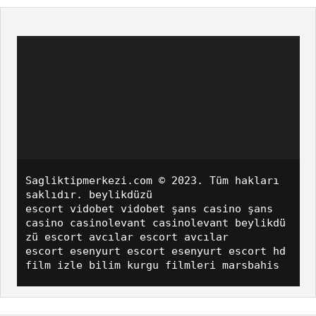
Sagliktipmerkezi.com
© 2023. Tüm hakları
saklıdır.
beylikdüzü
escort
vidobet
vidobet
şans casino
şans
casino
casinolevant
casinolevant
beylikdü
zü escort
avcılar escort
avcılar
escort
esenyurt escort
esenyurt escort
hd
film izle
bilim kurgu filmleri
marsbahis