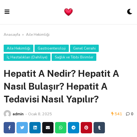
Skip
to
content
Anasayfa
»
Aile Hekimliği
Aile Hekimliği
Gastroenteroloji
Genel Cerrahi
İç Hastalıkları (Dahiliye)
Sağlık ve Tıbbi Birimler
Hepatit A Nedir? Hepatit A
Nasıl Bulaşır? Hepatit A
Tedavisi Nasıl Yapılır?
admin
-
Ocak 8, 2025
541
0