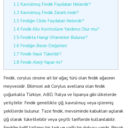
1.1
Kavrulmuş Fındık Faydaları Nelerdir?
1.2
Kavrulmuş Fındık Zararlı mıdır?
1.3
Fındığın Cilde Faydaları Nelerdir?
1.4
Fındık Kilo Kontrolüne Yardımcı Olur mu?
1.5
Fındıkta Hangi Vitaminler Bulunur?
1.6
Fındığın Besin Değerleri
1.7
Fındık Nasıl Tüketilir?
1.8
Fındık Alerji Yapar mı?
Fındık, corylus cinsine ait bir ağaç türü olan fındık ağacının
meyvesidir. Bilimsel adı Corylus avellana olan fındık
çoğunlukla Türkiye, ABD, İtalya ve İspanya gibi ülkelerde
yetiştirilir. Fındık genellikle çiğ, kavrulmuş veya işlenmiş
şekillerde bulunur. Taze fındık, mevsiminde kabukları açılarak
çiğ olarak tüketilebilir veya çeşitli tariflerde kullanılabilir.
Fındığın hafif tatlımsı bir tadı ve yağlı bir dokusu vardır. Birçok