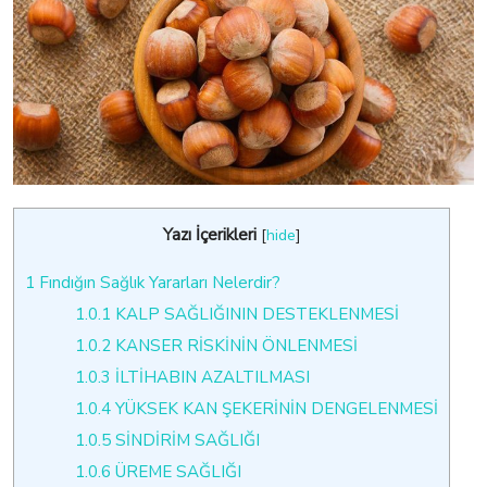
Yazı İçerikleri
[
hide
]
1
Fındığın Sağlık Yararları Nelerdir?
1.0.1
KALP SAĞLIĞININ DESTEKLENMESİ
1.0.2
KANSER RİSKİNİN ÖNLENMESİ
1.0.3
İLTİHABIN AZALTILMASI
1.0.4
YÜKSEK KAN ŞEKERİNİN DENGELENMESİ
1.0.5
SİNDİRİM SAĞLIĞI
1.0.6
ÜREME SAĞLIĞI