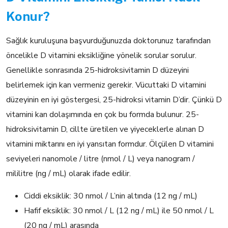
Konur?
Sağlık kuruluşuna başvurduğunuzda doktorunuz tarafından
öncelikle D vitamini eksikliğine yönelik sorular sorulur.
Genellikle sonrasında 25-hidroksivitamin D düzeyini
belirlemek için kan vermeniz gerekir. Vücuttaki D vitamini
düzeyinin en iyi göstergesi, 25-hidroksi vitamin D’dir. Çünkü D
vitamini kan dolaşımında en çok bu formda bulunur. 25-
hidroksivitamin D, cillte üretilen ve yiyeceklerle alınan D
vitamini miktarını en iyi yansıtan formdur. Ölçülen D vitamini
seviyeleri nanomole / litre (nmol / L) veya nanogram /
mililitre (ng / mL) olarak ifade edilir.
Ciddi eksiklik: 30 nmol / L’nin altında (12 ng / mL)
Hafif eksiklik: 30 nmol / L (12 ng / mL) ile 50 nmol / L
(20 ng / mL) arasında