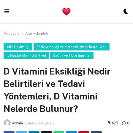
Skip
to
content
Anasayfa
»
Aile Hekimliği
Aile Hekimliği
Endokrinoloji ve Metabolizma Hastalıkları
İç Hastalıkları (Dahiliye)
Sağlık ve Tıbbi Birimler
D Vitamini Eksikliği Nedir
Belirtileri ve Tedavi
Yöntemleri, D Vitamini
Nelerde Bulunur?
admin
-
Aralık 29, 2023
427
0