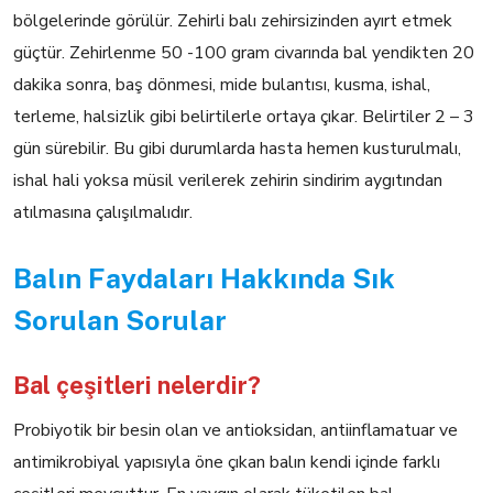
bölgelerin­de görülür. Zehirli balı zehirsizinden ayırt etmek
güçtür. Zehir­lenme 50 -100 gram civarında bal yendikten 20
dakika sonra, baş dönmesi, mide bulantısı, kusma, ishal,
terleme, halsizlik gibi be­lirtilerle ortaya çıkar. Belirtiler 2 – 3
gün sürebilir. Bu gibi durum­larda hasta hemen kusturulmalı,
ishal hali yoksa müsil verilerek zehirin sindirim aygıtından
atılmasına çalışılmalıdır.
Balın Faydaları Hakkında Sık
Sorulan Sorular
Bal çeşitleri nelerdir?
Probiyotik bir besin olan ve antioksidan, antiinflamatuar ve
antimikrobiyal yapısıyla öne çıkan balın kendi içinde farklı