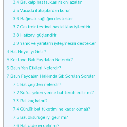
3.4
Bal kalp hastalıkları riskini azaltır
3.5
Vücudu iltihaplardan korur
3.6
Bağırsak sağlığını destekler
3.7
Gastrointestinal hastalıkları iyileştirir
3.8
Hafızayı güçlendirir
3.9
Yanık ve yaraların iyileşmesini destekler
4
Bal Neye İyi Gelir?
5
Kestane Balı Faydaları Nelerdir?
6
Balın Yan Etkileri Nelerdir?
7
Balın Faydaları Hakkında Sık Sorulan Sorular
7.1
Bal çeşitleri nelerdir?
7.2
Sofra şekeri yerine bal tercih edilir mi?
7.3
Bal kaç kalori?
7.4
Günlük bal tüketimi ne kadar olmalı?
7.5
Bal öksürüğe iyi gelir mi?
7.6
Bal cilde iyi gelir mi?