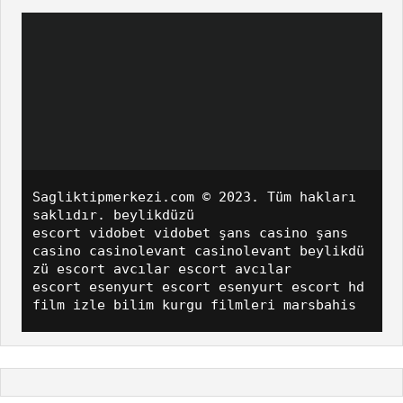
Sagliktipmerkezi.com
© 2023. Tüm hakları
saklıdır.
beylikdüzü
escort
vidobet
vidobet
şans casino
şans
casino
casinolevant
casinolevant
beylikdü
zü escort
avcılar escort
avcılar
escort
esenyurt escort
esenyurt escort
hd
film izle
bilim kurgu filmleri
marsbahis