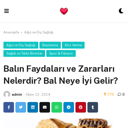
Skip
to
content
Anasayfa
»
Ağız ve Diş Sağlığı
Ağız ve Diş Sağlığı
Beslenme
Kilo Verme
Sağlık ve Tıbbi Birimler
Spor & Fitness
Balın Faydaları ve Zararları
Nelerdir? Bal Neye İyi Gelir?
admin
-
Ekim 13, 2024
773
0