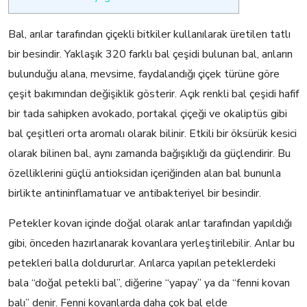
Bal, arılar tarafından çiçekli bitkiler kullanılarak üretilen tatlı
bir besindir. Yaklaşık 320 farklı bal çeşidi bulunan bal, arıların
bulunduğu alana, mevsime, faydalandığı çiçek türüne göre
çeşit bakımından değişiklik gösterir. Açık renkli bal çeşidi hafif
bir tada sahipken avokado, portakal çiçeği ve okaliptüs gibi
bal çeşitleri orta aromalı olarak bilinir. Etkili bir öksürük kesici
olarak bilinen bal, aynı zamanda bağışıklığı da güçlendirir. Bu
özelliklerini güçlü antioksidan içeriğinden alan bal bununla
birlikte antininflamatuar ve antibakteriyel bir besindir.
Petekler kovan içinde doğal olarak arılar tarafından yapıldığı
gibi, önceden hazırlanarak kovanlara yerleştirilebilir. Anlar bu
petekleri balla doldururlar. Arılarca yapılan peteklerdeki
bala “doğal petekli bal”, diğerine “yapay” ya da “fenni kovan
balı” denir. Fenni kovanlarda daha çok bal elde