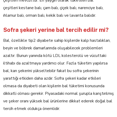
çeşitleri mevcuttur. En yaygın olarak tüketilen bal
çeşitleri kestane balı, çam balı, çiçek balı, narenciye balı,
ıhlamur balı, orman balı, kekik balı ve lavanta balıdır.
Sofra şekeri yerine bal tercih edilir mi?
Bal, özellikle tip2 diyabete sahip kişilerde kalp hastalıkları,
beyin ve böbrek damarlarında oluşabilecek problemleri
azaltır. Bunun yanında kötü LDL kolesterolü ve vücuttaki
iltihabı da azaltmaya yardımcı olur. Fazla tüketim yapılırsa
bal, kan şekerini yükseltebilir fakat bu sofra şekerinin
yarattığı etkiden daha azdır. Sofra şekeri kadar etkileri
olmasa da diyabeti olan kişilerin bal tüketimi konusunda
dikkatli olması gerekir. Piyasadaki normal şurupla karıştırılmış
ve şeker oranı yüksek bal ürünlerine dikkat ederek doğal bal
tercih etmek oldukça önemlidir.